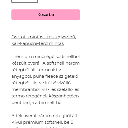
Kosárba
Osztott mintás - test egyszínű,
kar-kapucni-térd mintás
Prémium minőségű softshellből
készült overál. A softshell három
rétegből áll: termoaktív
anyagból, puha fleece szigetelő
rétegből, illetve külső vízálló
membránból. Víz-, és szélálló, és
termo rétegének köszönhetően
bent tartja a termelt hőt.
A téli overál három rétegből áll.
Kívül prémium softshell, belül