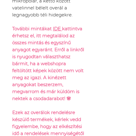
mikropolár, a kettő között
vatelinnel bélelt overál a
legnagyobb téli hidegekre.
További mintákat
IDE
kattintva
érhetsz el, itt megtalálod az
összes mintás és egyszínű
anyagot egyaránt. Erről a linkről
is nyugodtan választhatsz
bármit, ha a webshopra
feltöltött képek között nem volt
meg az igazi. A kinézett
anyagokat beszerzem,
megvarrom és már küldöm is
nektek a csodadarabot! 🌸
Ezek az overálok rendelésre
készülő termékek, kérlek vedd
figyelembe, hogy az elkészítési
idő a rendelések mennyiségétől