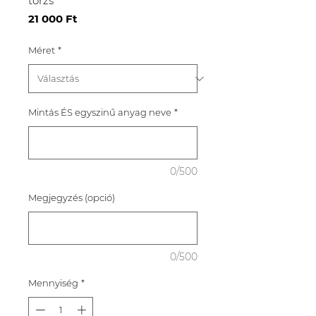
törzs
Ár
21 000 Ft
Méret
*
Mintás ÉS egyszinű anyag neve
*
0/500
Megjegyzés (opció)
0/500
Mennyiség
*