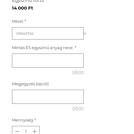
Egyszínű törzs
Ár
14 000 Ft
Méret
*
Mintás ÉS egyszinű anyag neve:
*
0/500
Megjegyzés (opció)
0/500
Mennyiség
*