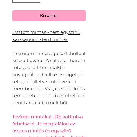
Kosárba
Osztott mintás - test egyszínű,
kar-kapucni-térd mintás
Prémium minőségű softshellből
készült overál. A softshell három
rétegből áll: termoaktív
anyagból, puha fleece szigetelő
rétegből, illetve külső vízálló
membránból. Víz-, és szélálló, és
termo rétegének köszönhetően
bent tartja a termelt hőt.
További mintákat
IDE
kattintva
érhetsz el, itt megtalálod az
összes mintás és egyszínű